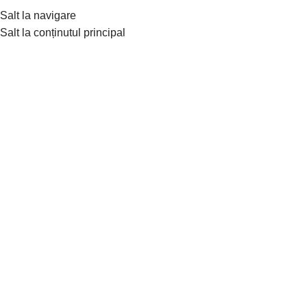
Tradiție de peste 30 de ani în confecționarea hainelor din blană
Salt la navigare
naturală de lux
Salt la conținutul principal
Men
Nou
Fă clic pentru a mări