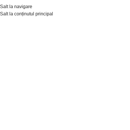
Tradiție de peste 30 de ani în confecționarea hainelor din blană
Salt la navigare
naturală de lux
Salt la conținutul principal
Men
Nou
Fă clic pentru a mări