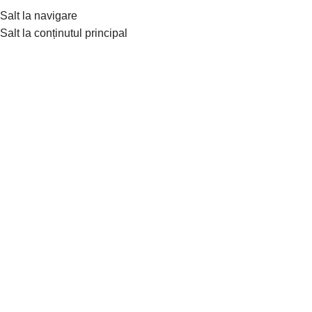
Tradiție de peste 30 de ani în confecționarea hainelor din blană
Salt la navigare
naturală de lux
Salt la conținutul principal
Men
Nou
Fă clic pentru a mări
Prima pagină
»
Magazin Online
»
Pelerină din blană naturală
de Vizon și Vulpe, Frost