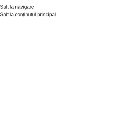
Tradiție de peste 30 de ani în confecționarea hainelor din blană
Salt la navigare
naturală de lux
Salt la conținutul principal
Men
Nou
Fă clic pentru a mări
Prima pagină
»
Magazin Online
»
Jachetă din bucați de
blană naturală de Vizon / Nurcă, Safir